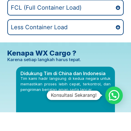
FCL (Full Container Load)
Less Container Load
Kenapa WX Cargo ?
Karena setiap langkah harus tepat.
Didukung Tim di China dan Indonesia
Har
Ter
gani
Tim kami hadir langsung di kedua negara untuk
Semu
oses
memastikan proses lebih cepat, terkontrol, dan
And
pengiriman berjalan aman serta lancar.
keju
Konsultasi Sekarang!