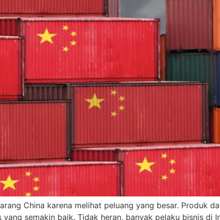
arang China karena melihat peluang yang besar. Produk dar
as yang semakin baik. Tidak heran, banyak pelaku bisnis d