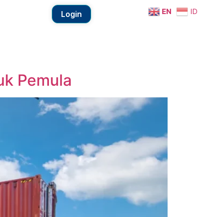
EN
ID
Login
uk Pemula