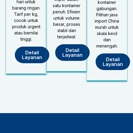
hari untuk
kontainer
satu kontainer
barang ringan.
gabungan.
penuh. Efisien
Tarif per kg,
Pilihan jasa
untuk volume
cocok untuk
import China
besar, proses
produk urgent
murah untuk
stabil dan
atau bernilai
skala kecil
terjadwal.
tinggi.
dan
menengah.
Detail
Detail
Layanan
Layanan
Detail
Layanan