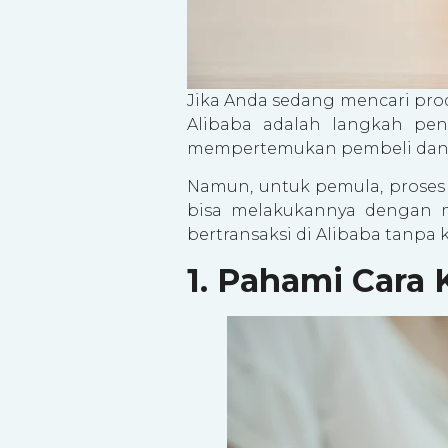
Jika Anda sedang mencari prod
Alibaba adalah langkah pent
mempertemukan pembeli dan p
Namun, untuk pemula, proses 
bisa melakukannya dengan 
bertransaksi di Alibaba tanpa
1. Pahami Cara 