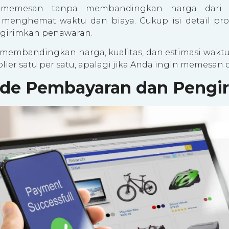
memesan tanpa membandingkan harga dari be
menghemat waktu dan biaya. Cukup isi detail pro
ngirimkan penawaran.
membandingkan harga, kualitas, dan estimasi waktu p
r satu per satu, apalagi jika Anda ingin memesan 
ode Pembayaran dan Pengi