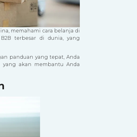
hina, memahami cara belanja di
 B2B terbesar di dunia, yang
ngan panduan yang tepat, Anda
ap yang akan membantu Anda
n