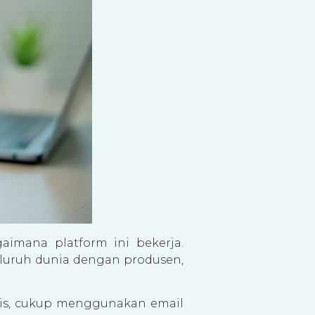
aimana platform ini bekerja.
luruh dunia dengan produsen,
tis, cukup menggunakan email