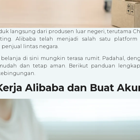
uk langsung dari produsen luar negeri, terutama C
ing. Alibaba telah menjadi salah satu platform
enjual lintas negara.
belanja di sini mungkin terasa rumit. Padahal, de
mudah dan tetap aman. Berikut panduan lengk
 kebingungan.
Kerja Alibaba dan Buat Aku