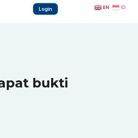
EN
ID
Login
apat bukti