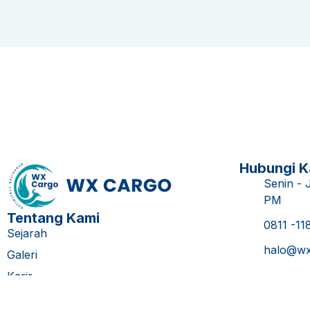
Hubungi K
Senin - 
PM
Tentang Kami
0811 -11
Sejarah
halo@wx
Galeri
Karir