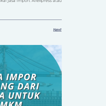
ai jasa import Aliexpress atau
Next