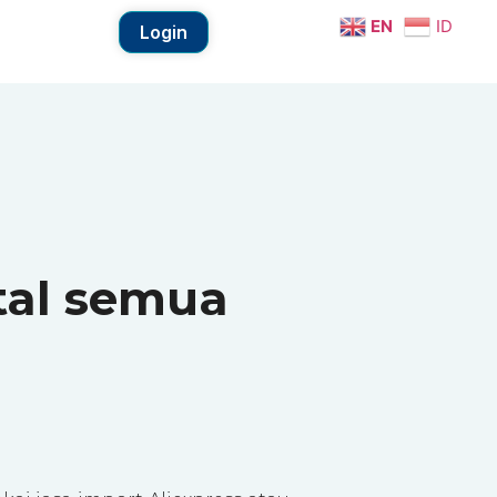
EN
ID
Login
tal semua